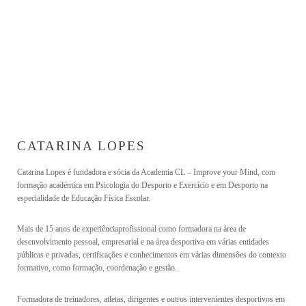
O Programa de Desenvolvimento Pessoal CL destina-se a qualquer pessoa que
pretenda tomar consciência de si e assim intervir e transformar a interpretação da
sua realidade.
A LIDERANÇA
CATARINA LOPES
CATARINA LOPES
CEO
Catarina Lopes é fundadora e sócia da Academia CL – Improve your Mind, com
formação académica em Psicologia do Desporto e Exercício e em Desporto na
especialidade de Educação Física Escolar.
Mais de 15 anos de experiência
profissional como formadora na área de
desenvolvimento pessoal, empresarial e
na área desportiva em várias entidades
públicas e privadas, certificações e
conhecimentos em várias dimensões do contexto
formativo, como formação,
coordenação e gestão.
Formadora de treinadores, atletas, dirigentes e outros intervenientes desportivos em