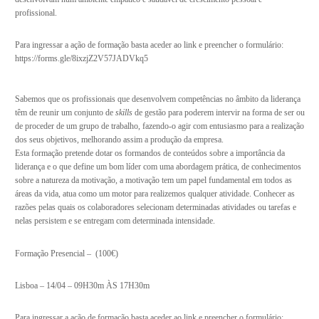
profissional.
Para ingressar a ação de formação basta aceder ao link e preencher o formulário:
https://forms.gle/8ixzjZ2V57JADVkq5
Sabemos que os profissionais que desenvolvem competências no âmbito da liderança
têm de reunir um conjunto de
skills
de gestão para poderem intervir na forma de ser ou
de proceder de um grupo de trabalho, fazendo-o agir com entusiasmo para a realização
dos seus objetivos, melhorando assim a produção da empresa.
Esta formação pretende dotar os formandos de conteúdos sobre a importância da
liderança e o que define um bom líder com uma abordagem prática, de conhecimentos
sobre a natureza da motivação, a motivação tem um papel fundamental em todos as
áreas da vida, atua como um motor para realizemos qualquer atividade. Conhecer as
razões pelas quais os colaboradores selecionam determinadas atividades ou tarefas e
nelas persistem e se entregam com determinada intensidade.
Formação Presencial – (100€)
Lisboa – 14/04 – 09H30m ÀS 17H30m
Para ingressar a ação de formação basta aceder ao link e preencher o formulário: