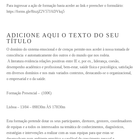
Para ingressar a ação de formação basta aceder ao link e preencher o formulário:
https://forms.gle/8ixzjZ2V57JADVkq5
ADICIONE AQUI O TEXTO DO SEU
TÍTULO
O domínio do sistema emocional e de crenças permite-nos aceder à nossa tomada de
consciência e automaticamente dos outros e do mundo que nos rodeia.
A literatura evidencia relações positivas entre IE e, por ex., liderança, coesão,
desempenho académico e profissional, bem-estar, saúde física e psicológica, satisfação
em diversos domínios e nos mais variados contextos, destacando-se o organizacional,
o empresarial e o da saúde.
Formação Presencial – (100€)
Lisboa – 13/04 – 09H30m ÀS 17H30m
Esta formação pretende dotar os seus participantes, diretores, gestores, coordenadores
de equipas e a todos os interessados na temática de conhecimentos, diagnósticos,
estratégias e intervenções a realizar com as suas equipas para que estas se
desenvolvam num ambiente empático e saudável de crescimento pessoal e