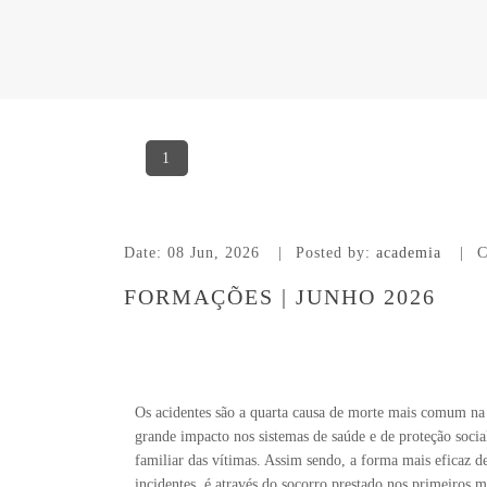
1
Date:
08 Jun, 2026
Posted by:
academia
C
FORMAÇÕES | JUNHO 2026
Os acidentes são a quarta causa de morte mais comum na
grande impacto nos sistemas de saúde e de proteção socia
familiar das vítimas. Assim sendo, a forma mais eficaz de
incidentes, é através do socorro prestado nos primeiros 