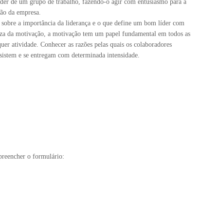
eder de um grupo de trabalho, fazendo-o agir com entusiasmo para a
ção da empresa.
 sobre a importância da liderança e o que define um bom líder com
eza da motivação, a motivação tem um papel fundamental em todos as
uer atividade. Conhecer as razões pelas quais os colaboradores
rsistem e se entregam com determinada intensidade.
 preencher o formulário: