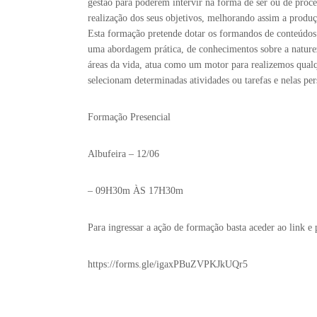
gestão para poderem intervir na forma de ser ou de proc
realização dos seus objetivos, melhorando assim a produ
Esta formação pretende dotar os formandos de conteúdos
uma abordagem prática, de conhecimentos sobre a natur
áreas da vida, atua como um motor para realizemos qualq
selecionam determinadas atividades ou tarefas e nelas pe
Formação Presencial
Albufeira – 12/06
– 09H30m ÀS 17H30m
Para ingressar a ação de formação basta aceder ao link e
https://forms.gle/igaxPBuZVPKJkUQr5